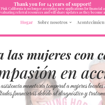
Thank you for 14 years of support!
 Pink California is no longer accepting new applications for financial a
valuating referral resources and will share updates as they become a
Hogar
Sobre nosotros
Acontecimien
 las mujeres con 
mpasión en acc
istencia monetaria temporal a mujeres locales 
ades financieras debido al diagnóstico y tratam