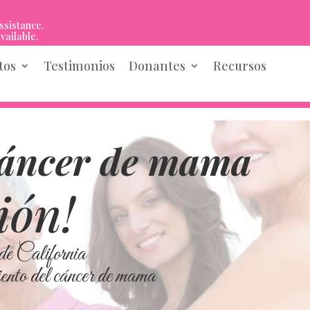
ssistance.
vailable.
tos
Testimonios
Donantes
Recursos
cáncer de mama
ión!
de California
iento del cáncer de mama