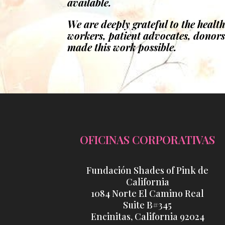
available.
We are deeply grateful to the healt
workers, patient advocates, donor
made this work possible.
OFICINAS CORPORATIVAS
Fundación Shades of Pink de
California
1084 Norte El Camino Real
Suite B#345
Encinitas, California 92024