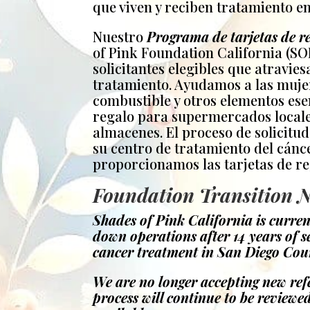
que viven y reciben tratamiento en
Nuestro
Programa de tarjetas de r
of Pink Foundation California (SO
solicitantes elegibles que atravie
tratamiento. Ayudamos a las muje
combustible y otros elementos ese
regalo para supermercados locales
almacenes. El proceso de solicitu
su centro de tratamiento del cánce
proporcionamos las tarjetas de reg
Foundation Transition N
Shades of Pink California is curre
down operations after 14 years of 
cancer treatment in San Diego Cou
We are no longer accepting new refe
process will continue to be review