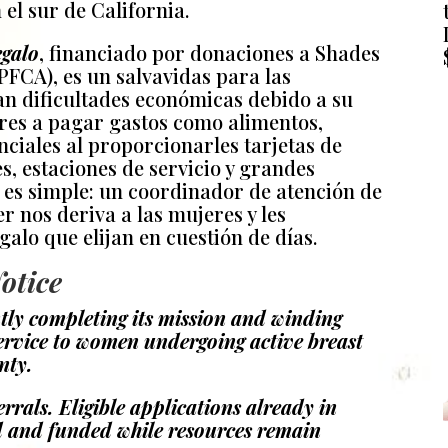
 el sur de California.
egalo
, financiado por donaciones a Shades
PFCA), es un salvavidas para las
san dificultades económicas debido a su
res a pagar gastos como alimentos,
nciales al proporcionarles tarjetas de
, estaciones de servicio y grandes
d es simple: un coordinador de atención de
r nos deriva a las mujeres y les
alo que elijan en cuestión de días.
otice
ntly completing its mission and winding
service to women undergoing active breast
nty.
rrals. Eligible applications already in
ed and funded while resources remain